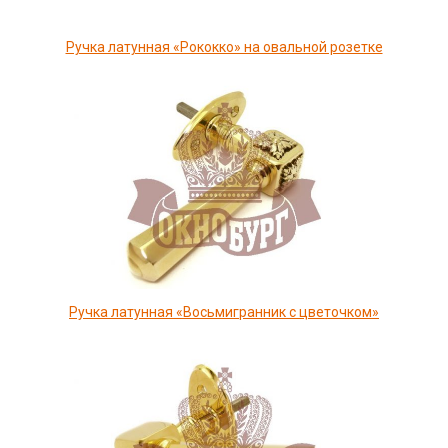
Ручка латунная «Рококко» на овальной розетке
Ручка латунная «Восьмигранник с цветочком»