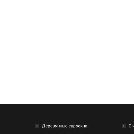
Деревянные евроокна
О 